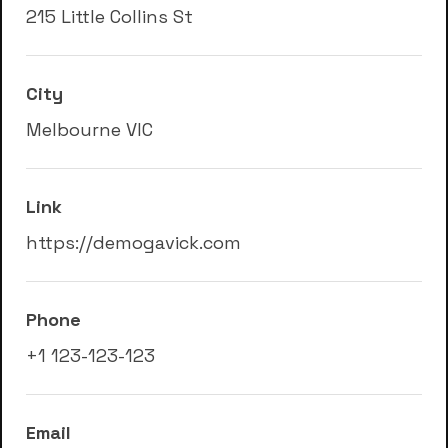
215 Little Collins St
City
Melbourne VIC
Link
https://demogavick.com
Phone
+1 123-123-123
Email