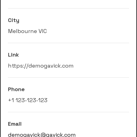
City
Melbourne VIC
Link
https://demogavick.com
Phone
+1 123-123-123
Email
demogavick@gavick.com